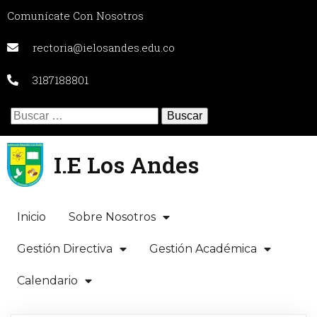
Comunícate Con Nosotros
rectoria@ielosandes.edu.co
3187188801
Buscar:
I.E Los Andes
Inicio
Sobre Nosotros
Gestión Directiva
Gestión Académica
Calendario