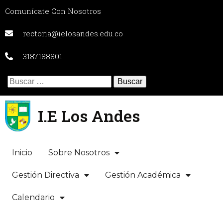
Comunícate Con Nosotros
rectoria@ielosandes.edu.co
3187188801
Buscar:
I.E Los Andes
Inicio
Sobre Nosotros
Gestión Directiva
Gestión Académica
Calendario