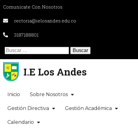
Comunícate Con Nosotros
rectoria@ielosandes.edu.co
3187188801
Buscar:
I.E Los Andes
Inicio
Sobre Nosotros
Gestión Directiva
Gestión Académica
Calendario